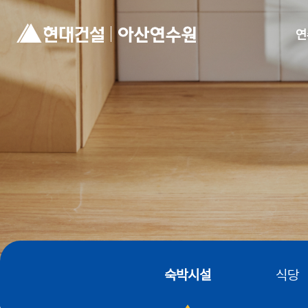
연
현대건설
아산연수원
로고
숙박시설
식당