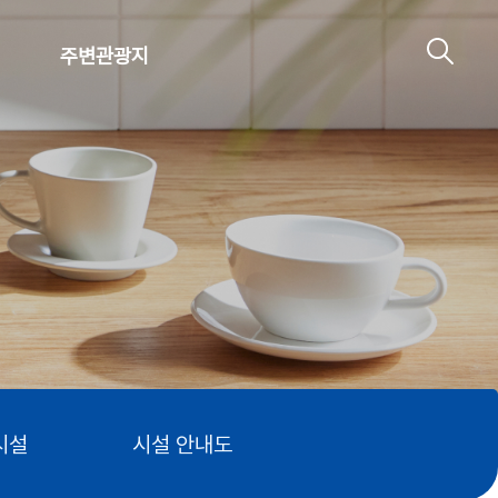
터
주변관광지
검색
레이어
열기
열기
열기
시설
시설 안내도