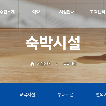
수원소개
예약
시설안내
고객센
열기
열기
열기
숙박시설
시설안내
숙박시설
교육시설
부대시설
편의