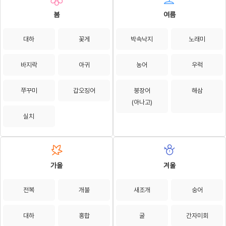
봄
여름
대하
꽃게
박속낙지
노래미
바지락
아귀
농어
우럭
쭈꾸미
갑오징어
붕장어
해삼
(아나고)
실치
가을
겨울
전복
개불
새조개
숭어
대하
홍합
굴
간자미회