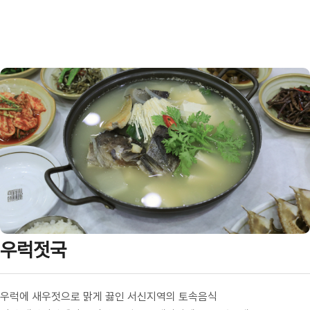
우럭젓국
우럭에 새우젓으로 맑게 끓인 서신지역의 토속음식