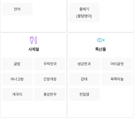
전어
물메기
(물텀뱅이)
사계절
특산물
굴밥
우럭젓국
생강한과
어리굴젓
아나고탕
간장게장
감태
육쪽마늘
게국지
홍성한우
천일염