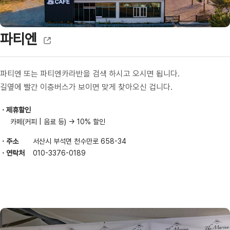
파티엔
파티엔 또는 파티엔카라반을 검색 하시고 오시면 됩니다.
길옆에 빨간 이층버스가 보이면 맞게 찾아오신 겁니다.
제휴할인
카페(커피 | 음료 등) → 10% 할인
주소
서산시 부석면 천수만로 658-34
연락처
010-3376-0189