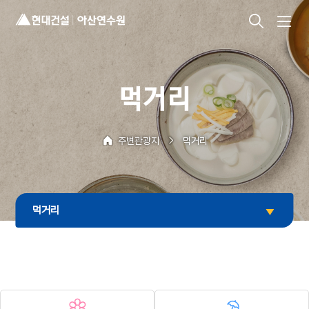
현대건설
검색
레이어
열기
아산연수원
먹거리
로고
주변관광지
먹거리
먹거리